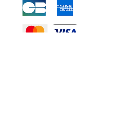
Mentions légales
-
Politique de confidentialité
-
Conditions générales de vente
©2025 Tous droits réservé à
Atexexmanutention. réalisé par
Zozime
Manuel
Livraison Offerte !
dans toute la France et toute la