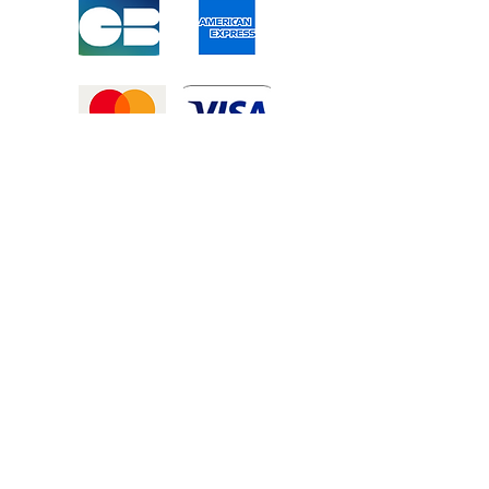
Mentions légales
-
Politique de confidentialité
-
Conditions générales de vente
©2025 Tous droits réservé à
Atexexmanutention. réalisé par
Zozime
Manuel
Livraison Offerte !
dans toute la France et toute la