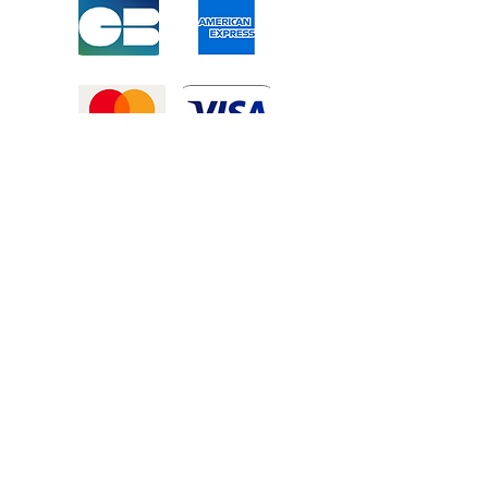
Mentions légales
-
Politique de confidentialité
-
Conditions générales de vente
©2025 Tous droits réservé à
Atexexmanutention. réalisé par
Zozime
Manuel
Livraison Offerte !
dans toute la France et toute la