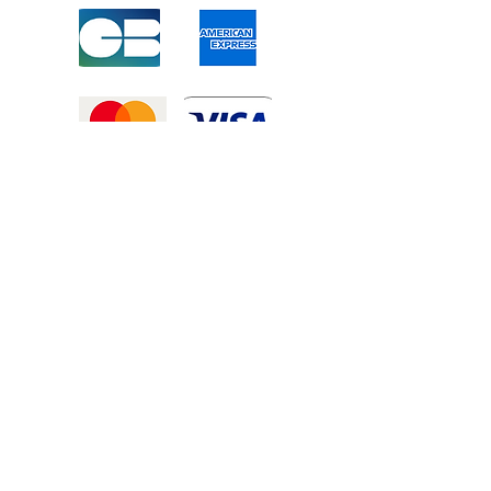
Mentions légales
-
Politique de confidentialité
-
Conditions générales de vente
©2025 Tous droits réservé à
Atexexmanutention. réalisé par
Zozime
Manuel
Livraison Offerte !
dans toute la France et toute la