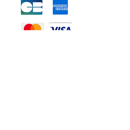
Mentions légales
-
Politique de confidentialité
-
Conditions générales de vente
©2025 Tous droits réservé à
Atexexmanutention. réalisé par
Zozime
Manuel
Livraison Offerte !
dans toute la France et toute la