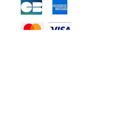
Mentions légales
-
Politique de confidentialité
-
Conditions générales de vente
©2025 Tous droits réservé à
Atexexmanutention. réalisé par
Zozime
Manuel
Livraison Offerte !
dans toute la France et toute la