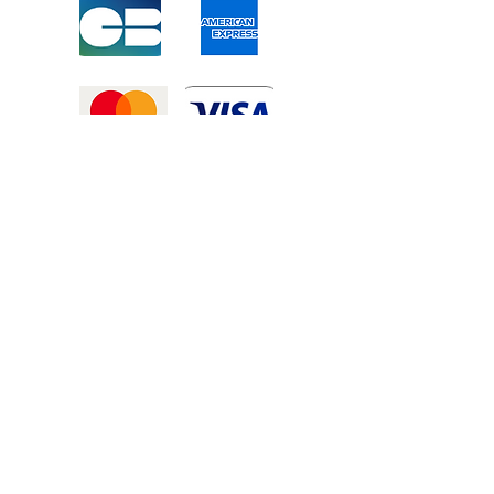
Mentions légales
-
Politique de confidentialité
-
Conditions générales de vente
©2025 Tous droits réservé à
Atexexmanutention. réalisé par
Zozime
Manuel
Livraison Offerte !
dans toute la France et toute la