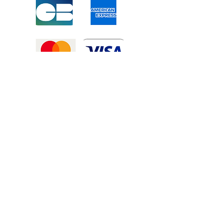
Mentions légales
-
Politique de confidentialité
-
Conditions générales de vente
©2025 Tous droits réservé à
Atexexmanutention. réalisé par
Zozime
Manuel
Livraison Offerte !
dans toute la France et toute la