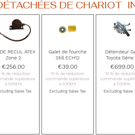
 DÉTACHÉES DE CHARIOT  
Quick View
Quick View
Quick View
 DE RECUL ATEX
Galet de fourche
Détendeur G
Zone 2
Still ECH12
Toyota Série
Price
Price
Price
€256.00
€39.00
€699.00
0 % de réduction
10 % de réduction
10 % de réducti
mande supérieure
commande supérieure
commande supéri
à 500€ht
à 500€ht
à 500€ht
cluding Sales Tax
Excluding Sales Tax
Excluding Sales 