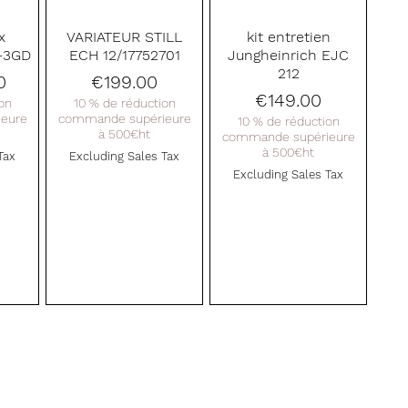
Quick View
Quick View
x
VARIATEUR STILL
kit entretien
2-3GD
ECH 12/17752701
Jungheinrich EJC
212
Price
0
€199.00
Price
€149.00
on
10 % de réduction
eure
commande supérieure
10 % de réduction
à 500€ht
commande supérieure
à 500€ht
Tax
Excluding Sales Tax
Excluding Sales Tax