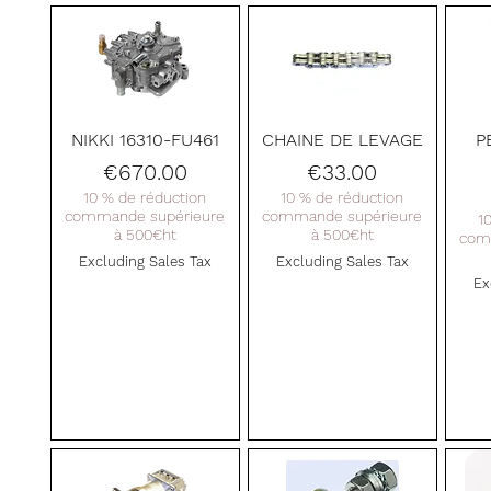
Quick View
Quick View
NIKKI 16310-FU461
CHAINE DE LEVAGE
P
Price
Price
€670.00
€33.00
10 % de réduction
10 % de réduction
commande supérieure
commande supérieure
1
à 500€ht
à 500€ht
com
Excluding Sales Tax
Excluding Sales Tax
Ex