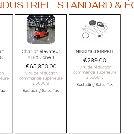
INDUSTRIEL  STANDARD &
Quick View
Quick View
az
Chariot élévateur
NIKKI/16310RPKIT
 8
ATEX Zone 1
Price
€299.00
Price
€65,950.00
10 % de réduction
commande supérieure
on
10 % de réduction
à 500€ht
eure
commande supérieure
à 500€ht
Excluding Sales Tax
Tax
Excluding Sales Tax