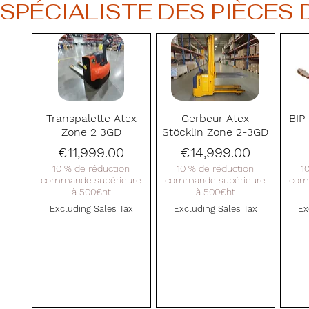
SPÉCIALISTE DES PIÈCES
Quick View
Quick View
Transpalette Atex
Gerbeur Atex
BIP
Zone 2 3GD
Stöcklin Zone 2-3GD
Price
Price
€11,999.00
€14,999.00
10 % de réduction
10 % de réduction
1
commande supérieure
commande supérieure
com
à 500€ht
à 500€ht
Excluding Sales Tax
Excluding Sales Tax
Ex