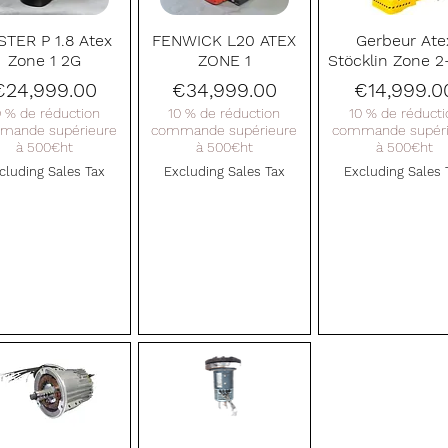
Quick View
Quick View
Quick View
STER P 1.8 Atex
FENWICK L20 ATEX
Gerbeur Ate
Zone 1 2G
ZONE 1
Stöcklin Zone 
Price
Price
Price
€24,999.00
€34,999.00
€14,999.0
0 % de réduction
10 % de réduction
10 % de réducti
mande supérieure
commande supérieure
commande supéri
à 500€ht
à 500€ht
à 500€ht
cluding Sales Tax
Excluding Sales Tax
Excluding Sales 