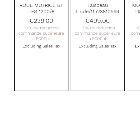
Quick View
Quick View
ROUE MOTRICE BT
Faisceau
MO
LFS 1200/8
Linde/11523810569
T1
Price
Price
€239.00
€499.00
10 % de réduction
10 % de réduction
1
commande supérieure
commande supérieure
com
à 500€ht
à 500€ht
Excluding Sales Tax
Excluding Sales Tax
Ex