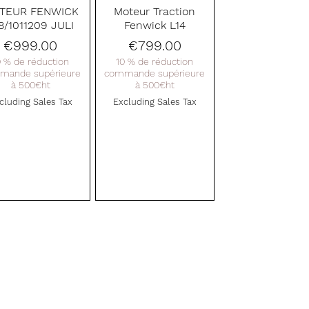
Quick View
Quick View
TEUR FENWICK
Moteur Traction
8/1011209 JULI
Fenwick L14
Price
Price
€999.00
€799.00
0 % de réduction
10 % de réduction
mande supérieure
commande supérieure
à 500€ht
à 500€ht
cluding Sales Tax
Excluding Sales Tax