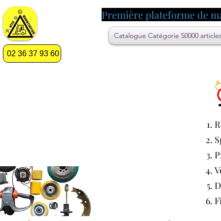
Première plateforme de m
Catalogue Catégorie 50000 article
02 36 37 93 60
R
S
P
V
D
F