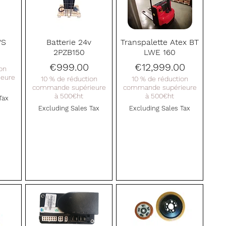
Quick View
Quick View
WS
Batterie 24v
Transpalette Atex BT
2PZB150
LWE 160
0
Price
Price
€999.00
€12,999.00
on
eure
10 % de réduction
10 % de réduction
commande supérieure
commande supérieure
à 500€ht
à 500€ht
Tax
Excluding Sales Tax
Excluding Sales Tax