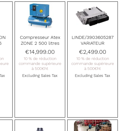
Quick View
Quick View
ON
Compresseur Atex
LINDE/3903605287
6
ZONE 2 500 litres
VARIATEUR
Price
Price
€14,999.00
€2,499.00
on
10 % de réduction
10 % de réduction
eure
commande supérieure
commande supérieure
à 500€ht
à 500€ht
Tax
Excluding Sales Tax
Excluding Sales Tax