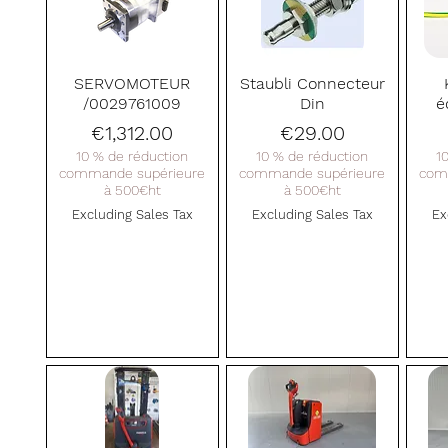
Quick View
Quick View
SERVOMOTEUR
Staubli Connecteur
/0029761009
Din
é
Price
Price
€1,312.00
€29.00
10 % de réduction
10 % de réduction
1
commande supérieure
commande supérieure
com
à 500€ht
à 500€ht
Excluding Sales Tax
Excluding Sales Tax
Ex