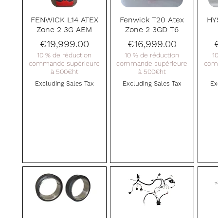
Quick View
Quick View
FENWICK L14 ATEX
Fenwick T20 Atex
HY
Zone 2 3G AEM
Zone 2 3GD T6
Price
Price
€19,999.00
€16,999.00
10 % de réduction
10 % de réduction
1
commande supérieure
commande supérieure
com
à 500€ht
à 500€ht
Excluding Sales Tax
Excluding Sales Tax
Ex