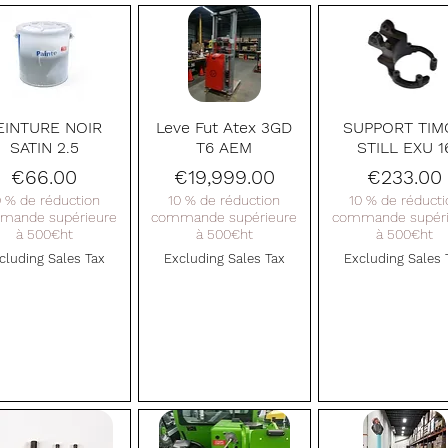
Quick View
Quick View
Quick View
EINTURE NOIR
Leve Fut Atex 3GD
SUPPORT TIM
SATIN 2.5
T6 AEM
STILL EXU 1
Price
Price
Price
€66.00
€19,999.00
€233.00
0 % de réduction
10 % de réduction
10 % de réducti
mande supérieure
commande supérieure
commande supéri
à 500€ht
à 500€ht
à 500€ht
cluding Sales Tax
Excluding Sales Tax
Excluding Sales 