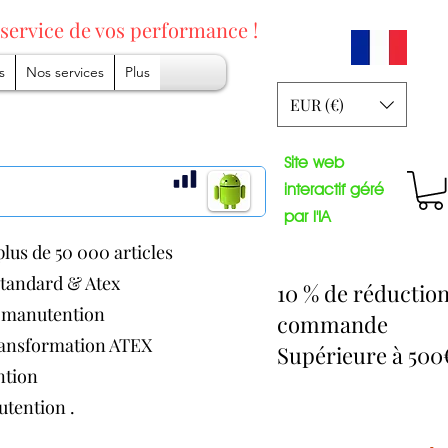
 service
de vos performance !
s
Nos services
Plus
EUR (€)
Site web
interactif géré
par l'IA
lus de 50 000 articles
 standard & Atex
10 % de réductio
de manutention
commande
transformation ATEX
Supérieure à 50
ention
nutention .