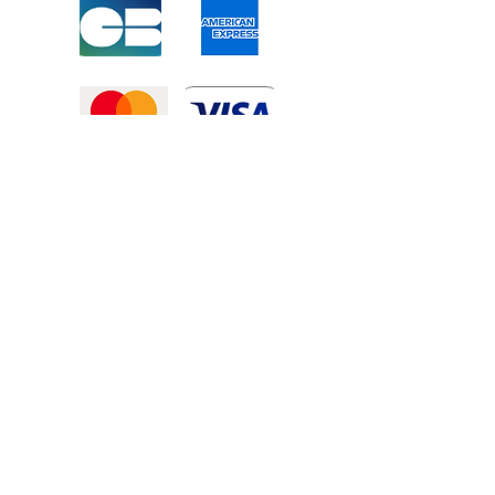
Mentions légales
-
Politique de confidentialité
-
Conditions générales de vente
©2025 Tous droits réservé à
Atexexmanutention. réalisé par
Zozime
Manuel
Livraison Offerte !
dans toute la France et toute la