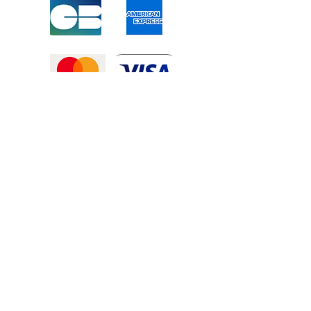
Mentions légales
-
Politique de confidentialité
-
Conditions générales de vente
©2025 Tous droits réservé à
Atexexmanutention. réalisé par
Zozime
Manuel
Livraison Offerte !
dans toute la France et toute la