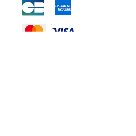
Mentions légales
-
Politique de confidentialité
-
Conditions générales de vente
©2025 Tous droits réservé à
Atexexmanutention. réalisé par
Zozime
Manuel
Livraison Offerte !
dans toute la France et toute la