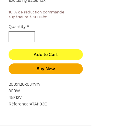
Excluding Sales Tax
10 % de réduction commande
supérieure à 500€ht
Quantity
*
Add to Cart
Buy Now
200x120x03mm
300W
48/12V
Réference:ATA1103E