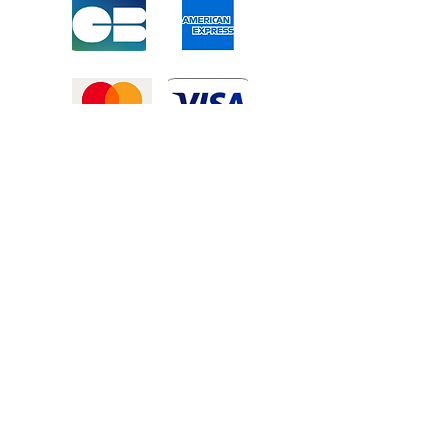
Mentions légales
-
Politique de confidentialité
-
Conditions générales de vente
©2025 Tous droits réservé à
Atexexmanutention. réalisé par
Zozime
Manuel
Livraison Offerte !
dans toute la France et toute la