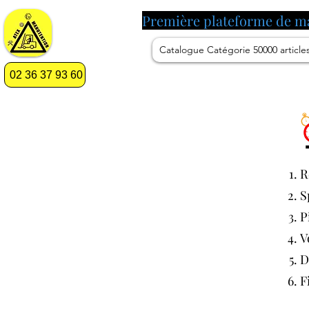
Première plateforme de m
Catalogue Catégorie 50000 article
02 36 37 93 60
R
S
P
V
D
F