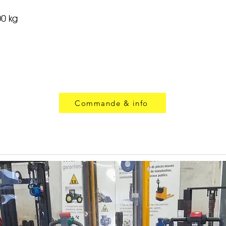
00 kg
Commande & info