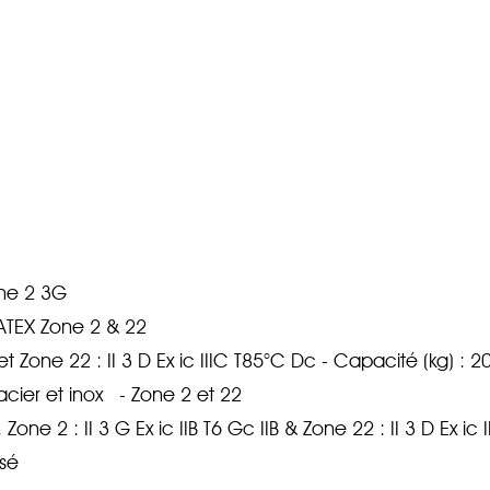
one 2 3G
ATEX Zone 2 & 22
 et Zone 22 : II 3 D Ex ic IIIC T85°C Dc - Capacité (kg) : 
acier et inox - Zone 2 et 22
one 2 : II 3 G Ex ic IIB T6 Gc IIB & Zone 22 : II 3 D Ex ic
esé