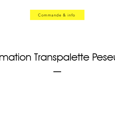
Commande & info
rmation Transpalette Pes