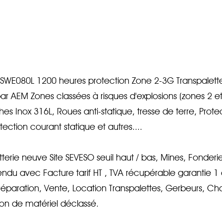
 SWE080L 1200 heures protection Zone 2-3G Transpalette 
ar AEM Zones classées à risques d'explosions (zones 2 e
hes Inox 316L, Roues anti-statique, tresse de terre, Prote
ction courant statique et autres....
rie neuve Site SEVESO seuil haut / bas, Mines, Fonderies,
endu avec Facture tarif HT , TVA récupérable garantie 1 a
Réparation, Vente, Location Transpalettes, Gerbeurs, Char
tion de matériel déclassé.