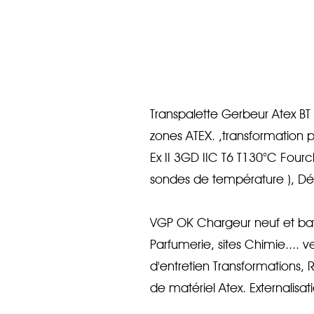
Transpalette Gerbeur Atex BT
zones ATEX. ,transformation p
Ex II 3GD IIC T6 T130°C Fourc
sondes de température ), Déte
VGP OK Chargeur neuf et batte
Parfumerie, sites Chimie.... v
d'entretien Transformations, 
de matériel Atex. Externalisa