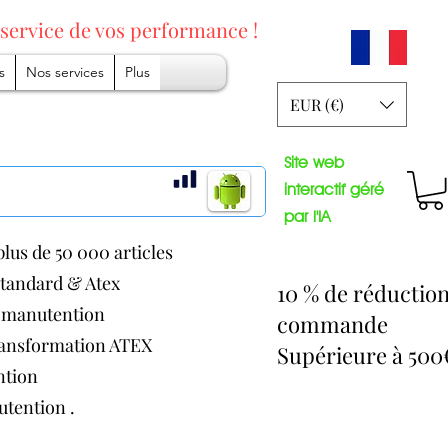
 service
de vos performance !
s
Nos services
Plus
EUR (€)
Site web
interactif géré
par l'IA
lus de 50 000 articles
 standard & Atex
10 % de réductio
de manutention
commande
transformation ATEX
Supérieure à 50
ention
nutention .