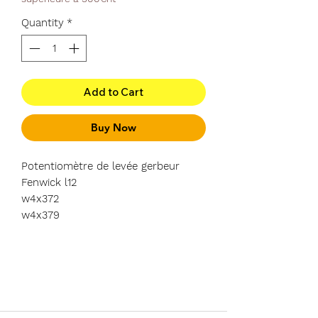
Quantity
*
Add to Cart
Buy Now
Potentiomètre de levée gerbeur
Fenwick l12
w4x372
w4x379