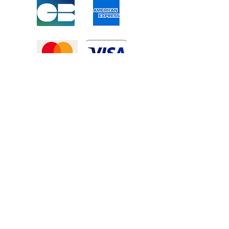
Mentions légales
-
Politique de confidentialité
-
Conditions générales de vente
©2025 Tous droits réservé à
Atexexmanutention. réalisé par
Zozime
Manuel
Livraison Offerte !
dans toute la France et toute la