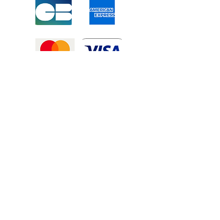
Mentions légales
-
Politique de confidentialité
-
Conditions générales de vente
©2025 Tous droits réservé à
Atexexmanutention. réalisé par
Zozime
Manuel
Livraison Offerte !
dans toute la France et toute la