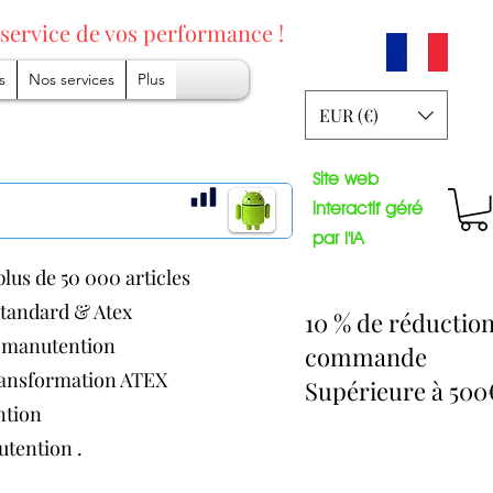
 service
de vos performance !
s
Nos services
Plus
EUR (€)
Site web
interactif géré
par l'IA
lus de 50 000 articles
 standard & Atex
10 % de réductio
de manutention
commande
transformation ATEX
Supérieure à 50
ention
nutention .