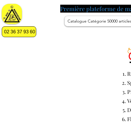
Première plateforme de m
Catalogue Catégorie 50000 article
02 36 37 93 60
R
S
P
V
D
F