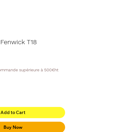
 Fenwick T18
commande supérieure à 500€ht
Add to Cart
Buy Now