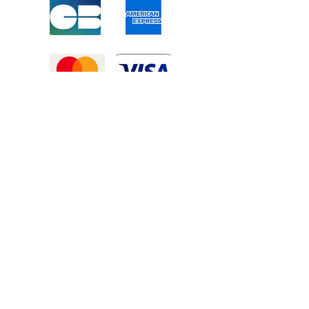
Mentions légales
-
Politique de confidentialité
-
Conditions générales de vente
©2025 Tous droits réservé à
Atexexmanutention. réalisé par
Zozime
Manuel
Livraison Offerte !
dans toute la France et toute la