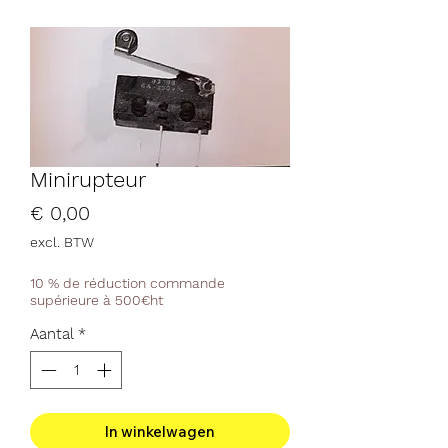
Minirupteur
Prijs
€ 0,00
excl. BTW
10 % de réduction commande
supérieure à 500€ht
Aantal
*
In winkelwagen