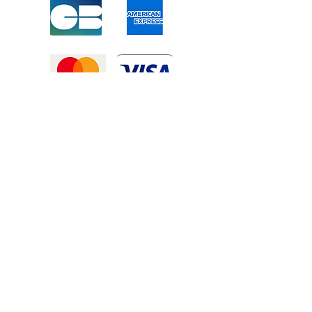
Mentions légales
-
Politique de confidentialité
-
Conditions générales de vente
©2025 Tous droits réservé à
Atexexmanutention. réalisé par
Zozime
Manuel
Livraison Offerte !
dans toute la France et toute la