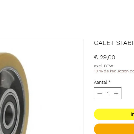
GALET STAB
Prijs
€ 29,00
excl. BTW
10 % de réduction 
Aantal
*
I