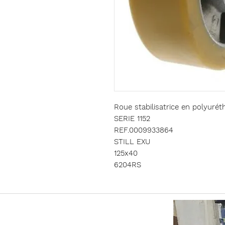
Roue stabilisatrice en polyur
SERIE 1152
REF.0009933864
STILL EXU
125x40
6204RS