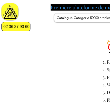
Première plateforme de m
Catalogue Catégorie 50000 article
02 36 37 93 60
R
S
P
V
D
F