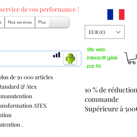
 service
de vos performance !
s
Nos services
Plus
EUR (€)
Site web
interactif géré
par l'IA
lus de 50 000 articles
 standard & Atex
10 % de réductio
de manutention
commande
transformation ATEX
Supérieure à 50
ention
nutention .