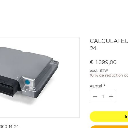
CALCULATEU
24
Prijs
€ 1.399,00
excl. BTW
10 % de réduction 
Aantal
*
I
360 14 24