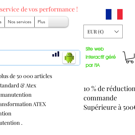
 service
de vos performance !
s
Nos services
Plus
EUR (€)
Site web
interactif géré
par l'IA
lus de 50 000 articles
 standard & Atex
10 % de réductio
de manutention
commande
transformation ATEX
Supérieure à 50
ention
nutention .