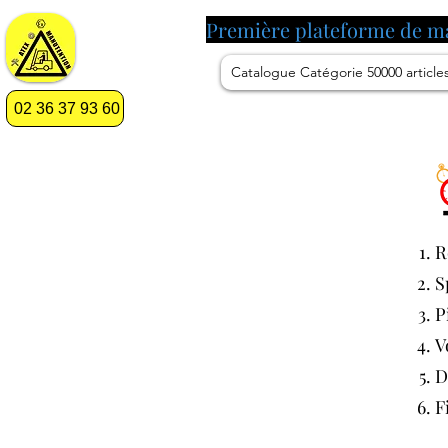
Première plateforme de m
Catalogue Catégorie 50000 article
02 36 37 93 60
R
S
P
V
D
F