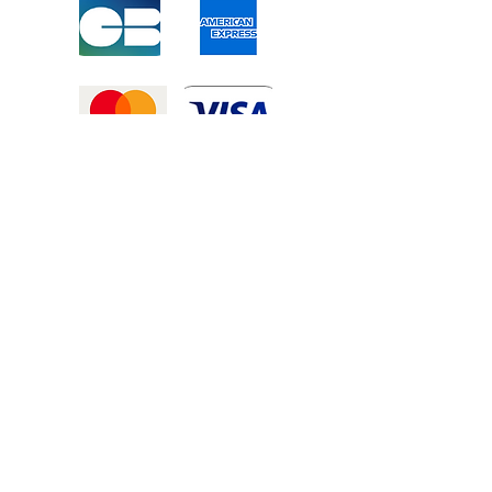
Mentions légales
-
Politique de confidentialité
-
Conditions générales de vente
©2025 Tous droits réservé à
Atexexmanutention. réalisé par
Zozime
Manuel
Livraison Offerte !
dans toute la France et toute la