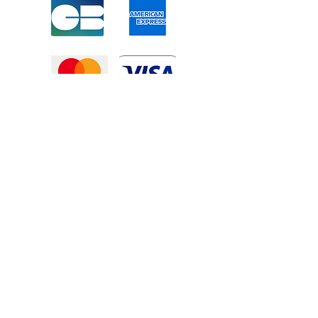
Mentions légales
-
Politique de confidentialité
-
Conditions générales de vente
©2025 Tous droits réservé à
Atexexmanutention. réalisé par
Zozime
Manuel
Livraison Offerte !
dans toute la France et toute la