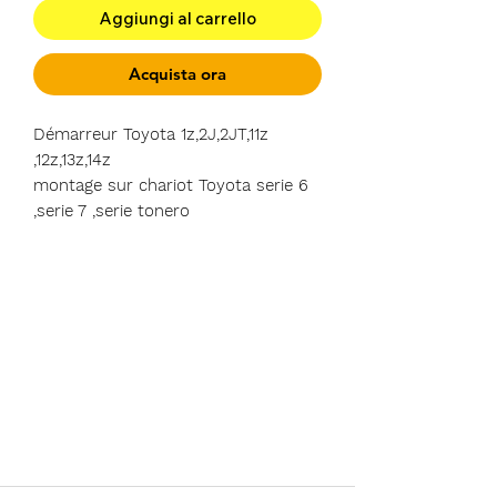
Aggiungi al carrello
Acquista ora
Démarreur Toyota 1z,2J,2JT,11z
,12z,13z,14z
montage sur chariot Toyota serie 6
,serie 7 ,serie tonero