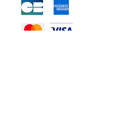
Mentions légales
-
Politique de confidentialité
-
Conditions générales de vente
©2025 Tous droits réservé à
Atexexmanutention. réalisé par
Zozime
Manuel
Livraison Offerte !
dans toute la France et toute la