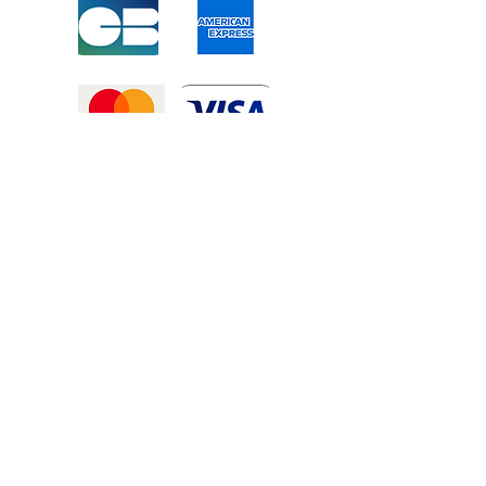
Mentions légales
-
Politique de confidentialité
-
Conditions générales de vente
©2025 Tous droits réservé à
Atexexmanutention. réalisé par
Zozime
Manuel
Livraison Offerte !
dans toute la France et toute la