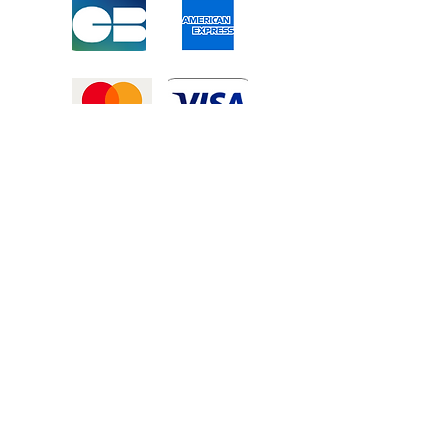
Mentions légales
-
Politique de confidentialité
-
Conditions générales de vente
©2025 Tous droits réservé à
Atexexmanutention. réalisé par
Zozime
Manuel
Livraison Offerte !
dans toute la France et toute la