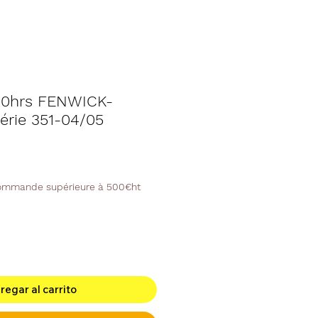
3000hrs FENWICK-
érie 351-04/05
o
commande supérieure à 500€ht
regar al carrito