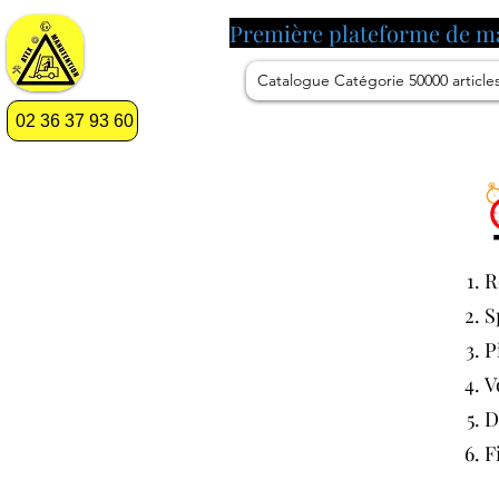
Première plateforme de m
Catalogue Catégorie 50000 article
02 36 37 93 60
R
S
P
V
D
F