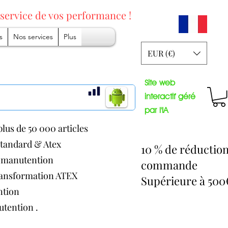
 service
de vos performance !
s
Nos services
Plus
EUR (€)
Site web
interactif géré
par l'IA
lus de 50 000 articles
 standard & Atex
10 % de réductio
de manutention
commande
transformation ATEX
Supérieure à 50
ention
nutention .