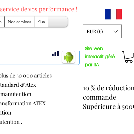
 service
de vos performance !
s
Nos services
Plus
EUR (€)
Site web
interactif géré
par l'IA
lus de 50 000 articles
 standard & Atex
10 % de réductio
de manutention
commande
transformation ATEX
Supérieure à 50
ention
nutention .