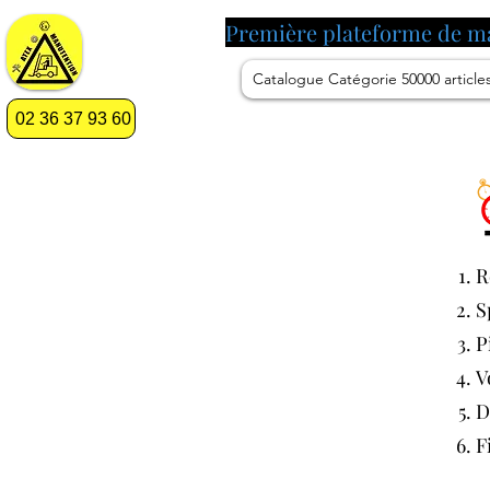
Première plateforme de m
Catalogue Catégorie 50000 article
02 36 37 93 60
R
S
P
V
D
F