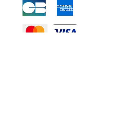
Mentions légales
-
Politique de confidentialité
-
Conditions générales de vente
©2025 Tous droits réservé à
Atexexmanutention. réalisé par
Zozime
Manuel
Livraison Offerte !
dans toute la France et toute la