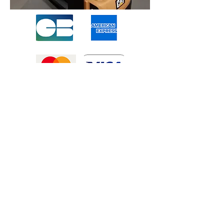
Mentions légales
-
Politique de confidentialité
-
Conditions générales de vente
©2025 Tous droits réservé à
Atexexmanutention. réalisé par
Zozime
Manuel
Livraison Offerte !